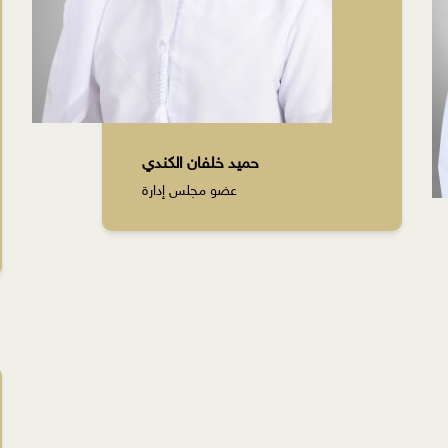
حميد خلفان الكندي
عضو مجلس إدارة